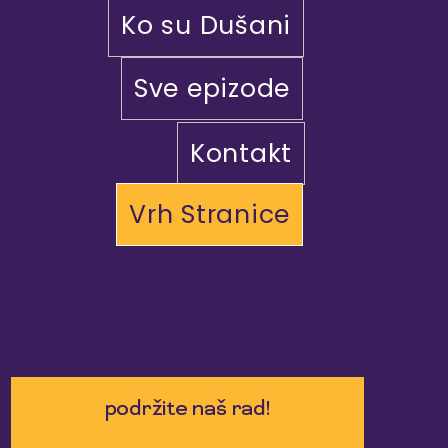
Ko su Dušani
Sve epizode
Kontakt
Vrh Stranice
podržite naš rad!