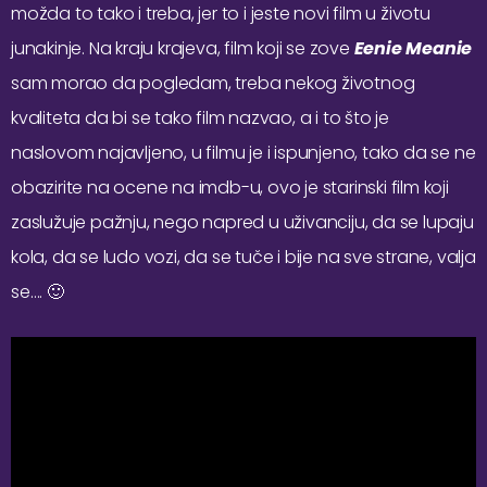
možda to tako i treba, jer to i jeste novi film u životu
junakinje. Na kraju krajeva, film koji se zove
Eenie Meanie
sam morao da pogledam, treba nekog životnog
kvaliteta da bi se tako film nazvao, a i to što je
naslovom najavljeno, u filmu je i ispunjeno, tako da se ne
obazirite na ocene na imdb-u, ovo je starinski film koji
zaslužuje pažnju, nego napred u uživanciju, da se lupaju
kola, da se ludo vozi, da se tuče i bije na sve strane, valja
se…. 🙂