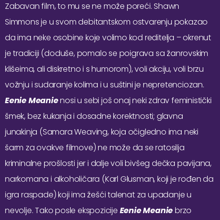
Zabavan film, to mu se ne može poreći. Shawn
Simmons je u svom debitantskom ostvarenju pokazao
da ima neke osobine koje volimo kod reditelja – okrenut
je tradiciji (doduše, pomalo se poigrava sa žanrovskim
klišeima, ali diskretno i s humorom), voli akciju, voli brzu
vožnju i sudaranje kolima i u suštini je nepretenciozan.
Eenie Meanie
nosi u sebi još onaj neki zdrav feministički
šmek, bez kukanja i dosadne korektnosti; glavna
junakinja (Samara Weaving, koja očigledno ima neki
šarm za ovakve filmove) ne može da se ratosilja
kriminalne prošlosti jer i dalje voli bivšeg dečka pavijana,
narkomana i alkoholičara (Karl Glusman, koji je rođen da
igra raspade) koji ima žešći talenat za upadanje u
nevolje. Tako posle ekspozicije
Eenie Meanie
brzo