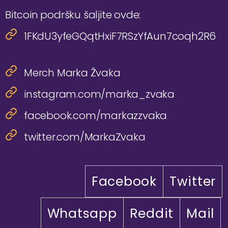
Bitcoin podršku šaljite ovde:
1FKdU3yfeGQqtHxiF7RSzYfAun7coqh2R6
Merch Marka Žvaka
instagram.com/marka_zvaka
facebook.com/markazzvaka
twitter.com/MarkaZvaka
Facebook
Twitter
Whatsapp
Reddit
Mail