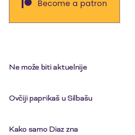
Become a patron
slične reportaže
Ne može biti aktuelnije
7 Aug 2026
Ovčiji paprikaš u Silbašu
6 Aug 2026
Kako samo Diaz zna