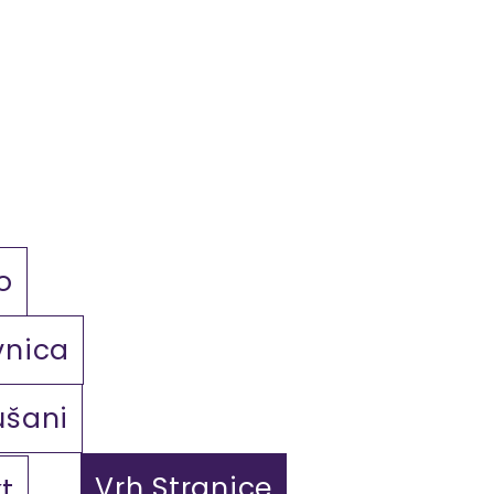
o
vnica
ušani
Vrh Stranice
t