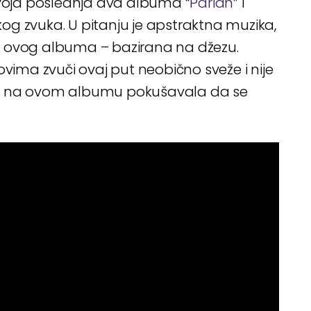
svoja poslednja dva albuma “
Pariah
” i
skog zvuka. U pitanju je apstraktna muzika,
u ovog albuma – bazirana na džezu.
ovima zvuči ovaj put neobično sveže i nije
ći na ovom albumu pokušavala da se