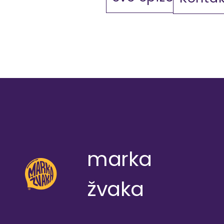
marka
žvaka