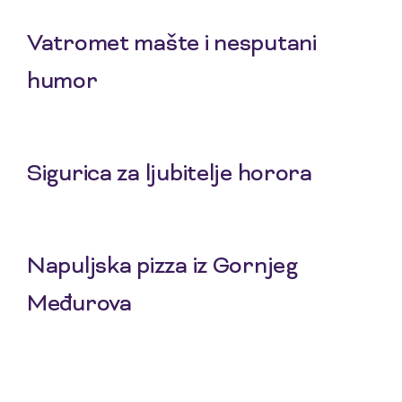
29 Jul 2026
Vatromet mašte i nesputani
humor
27 Jul 2026
Sigurica za ljubitelje horora
25 Jul 2026
Napuljska pizza iz Gornjeg
Međurova
23 Jul 2026