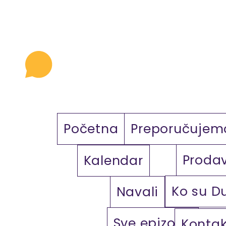
Početna
Preporučujem
Proda
Kalendar
Ko su D
Navali
Sve epizode
Kontak