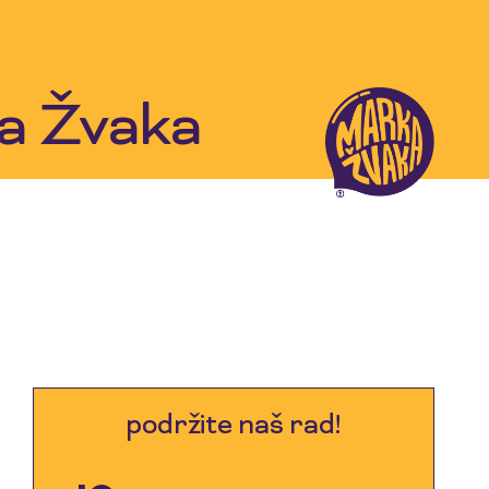
ka Žvaka
podržite naš rad!