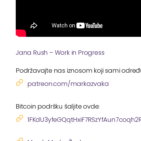
Jana Rush – Work in Progress
Podržavajte nas iznosom koji sami odre
patreon.com/markazvaka
Bitcoin podršku šaljite ovde:
1FKdU3yfeGQqtHxiF7RSzYfAun7coqh2