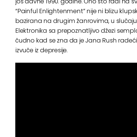
još davne 1990. godine. Ono što radi na 
“Painful Enlightenment” nije ni blizu klup
bazirana na drugim žanrovima, u slučaj
Elektronika sa prepoznatljivo džezi sempl
čudno kad se zna da je Jana Rush rade
izvuče iz depresije.