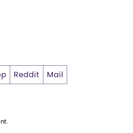
pp
Reddit
Mail
nt.