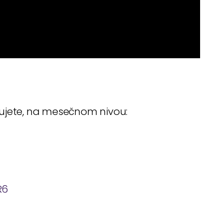
đujete, na mesečnom nivou:
R6