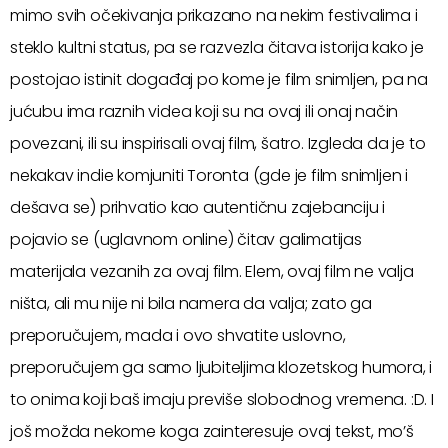
mimo svih očekivanja prikazano na nekim festivalima i
steklo kultni status, pa se razvezla čitava istorija kako je
postojao istinit događaj po kome je film snimljen, pa na
jućubu ima raznih videa koji su na ovaj ili onaj način
povezani, ili su inspirisali ovaj film, šatro. Izgleda da je to
nekakav indie komjuniti Toronta (gde je film snimljen i
dešava se) prihvatio kao autentičnu zajebanciju i
pojavio se (uglavnom online) čitav galimatijas
materijala vezanih za ovaj film. Elem, ovaj film ne valja
ništa, ali mu nije ni bila namera da valja; zato ga
preporučujem, mada i ovo shvatite uslovno,
preporučujem ga samo ljubiteljima klozetskog humora, i
to onima koji baš imaju previše slobodnog vremena. :D. I
još možda nekome koga zainteresuje ovaj tekst, mo’š