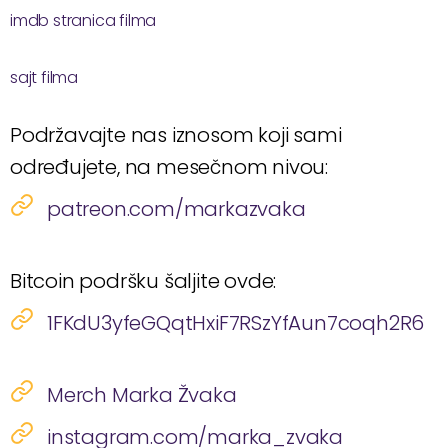
imdb stranica filma
sajt filma
Podržavajte nas iznosom koji sami
određujete, na mesečnom nivou:
patreon.com/markazvaka
Bitcoin podršku šaljite ovde:
1FKdU3yfeGQqtHxiF7RSzYfAun7coqh2R6
Merch Marka Žvaka
instagram.com/marka_zvaka