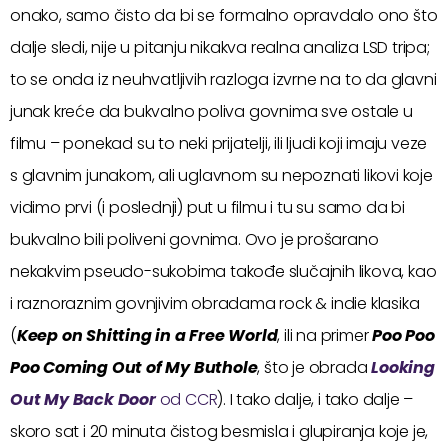
onako, samo čisto da bi se formalno opravdalo ono što
dalje sledi, nije u pitanju nikakva realna analiza LSD tripa;
to se onda iz neuhvatljivih razloga izvrne na to da glavni
junak kreće da bukvalno poliva govnima sve ostale u
filmu – ponekad su to neki prijatelji, ili ljudi koji imaju veze
s glavnim junakom, ali uglavnom su nepoznati likovi koje
vidimo prvi (i poslednji) put u filmu i tu su samo da bi
bukvalno bili poliveni govnima. Ovo je prošarano
nekakvim pseudo-sukobima takođe slučajnih likova, kao
i raznoraznim govnjivim obradama rock & indie klasika
(
Keep on Shitting in a Free World
, ili na primer
Poo Poo
Poo Coming Out of My Buthole
, što je obrada
Looking
Out My Back Door
od CCR
). I tako dalje, i tako dalje –
skoro sat i 20 minuta čistog besmisla i glupiranja koje je,