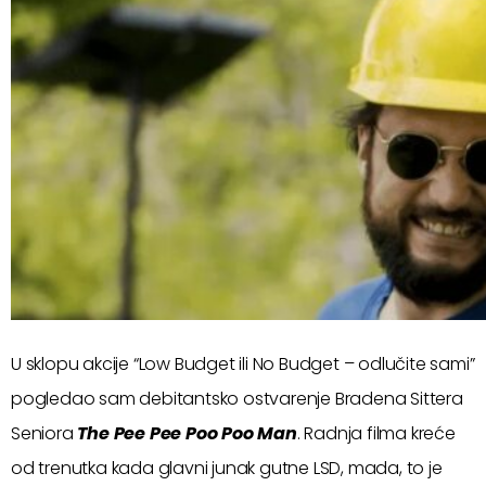
U sklopu akcije “Low Budget ili No Budget – odlučite sami”
pogledao sam debitantsko ostvarenje Bradena Sittera
Seniora
The Pee Pee Poo Poo Man
. Radnja filma kreće
od trenutka kada glavni junak gutne LSD, mada, to je