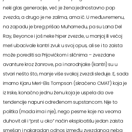
neki glas generacije, već je žena jednostavno pop
zvezda, a drugo je ne zalima, ama ič. U međuvremenu,
na zapadu je breg prišao Muhamedu, pa su Lana Del
Ray, Beyonce i još neke hiper zvezde, u manjoj ili većoj
meri ubacivale kantri zvuk u svoj opus, ali se i to zaista
može porediti sa Prijovićkom i sličnima – zvezdane
avanture kroz žanrove, pa i narodnjake (kantri) su u
stvari nešto što, manje više svakoj zvezdi sleduje. E, sada
imamo Kjaru Meri-Elis Tompson (skraćeno CMAT) koja je
iz Irske, konačno jednu ženu koja je uspela da ove
tendencije napuni određenom supstancom. Nije to
politka (mada ima i nje), nego pesme koje na veoma
duhovit ali i “prst u oko” način eksploatišu jedan zaista
smešan i nakaradan odnos između zvezdanog neba