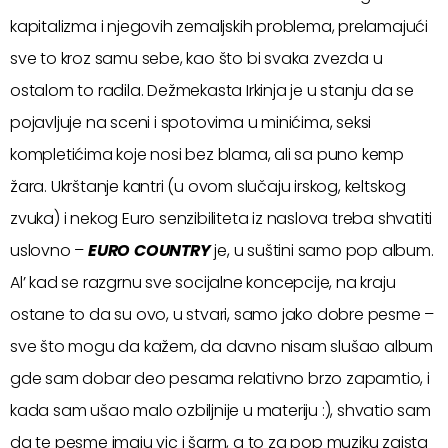
kapitalizma i njegovih zemaljskih problema, prelamajući
sve to kroz samu sebe, kao što bi svaka zvezda u
ostalom to radila. Dežmekasta Irkinja je u stanju da se
pojavljuje na sceni i spotovima u minićima, seksi
kompletićima koje nosi bez blama, ali sa puno kemp
žara. Ukrštanje kantri (u ovom slučaju irskog, keltskog
zvuka) i nekog Euro senzibiliteta iz naslova treba shvatiti
uslovno –
EURO COUNTRY
je, u suštini samo pop album.
Al’ kad se razgrnu sve socijalne koncepcije, na kraju
ostane to da su ovo, u stvari, samo jako dobre pesme –
sve što mogu da kažem, da davno nisam slušao album
gde sam dobar deo pesama relativno brzo zapamtio, i
kada sam ušao malo ozbiljnije u materiju :), shvatio sam
da te pesme imaju vic i šarm, a to za pop muziku zaista