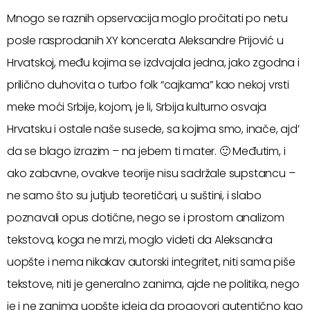
Mnogo se raznih opservacija moglo pročitati po netu
posle rasprodanih XY koncerata Aleksandre Prijović u
Hrvatskoj, među kojima se izdvajala jedna, jako zgodna i
prilično duhovita o turbo folk “cajkama” kao nekoj vrsti
meke moći Srbije, kojom, je li, Srbija kulturno osvaja
Hrvatsku i ostale naše susede, sa kojima smo, inače, ajd’
da se blago izrazim – na jebem ti mater. 🙂 Međutim, i
ako zabavne, ovakve teorije nisu sadržale supstancu –
ne samo što su jutjub teoretičari, u suštini, i slabo
poznavali opus dotične, nego se i prostom analizom
tekstova, koga ne mrzi, moglo videti da Aleksandra
uopšte i nema nikakav autorski integritet, niti sama piše
tekstove, niti je generalno zanima, ajde ne politika, nego
je i ne zanima uopšte ideja da progovori autentično kao