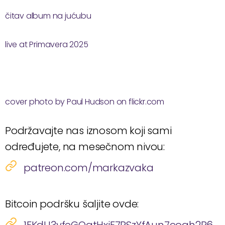
čitav album na jućubu
live at Primavera 2025
cover photo by Paul Hudson on flickr.com
Podržavajte nas iznosom koji sami
određujete, na mesečnom nivou:
patreon.com/markazvaka
Bitcoin podršku šaljite ovde: