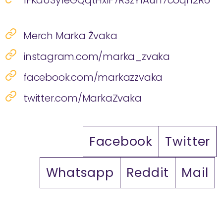
1FKdU3yfeGQqtHxiF7RSzYfAun7coqh2R6
Merch Marka Žvaka
instagram.com/marka_zvaka
facebook.com/markazzvaka
twitter.com/MarkaZvaka
Facebook
Twitter
Whatsapp
Reddit
Mail