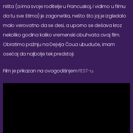
ništa (a ima svoje roditelje u Francuskoj, i vidimo u filmu
da tu sve štima) je zagonetka, nešto što joj je izgledalo
malo verovatno da se desi, a uporno se dešava kroz
nekoliko godina koliko vremenski obuhvata ovaj film.
Obratimo pažnju na Dejvija Čoua ubuduće, imam
osećaj da najbolje tek predstoji.
Film je prikazan na ovogodišnjem
FEST-u.