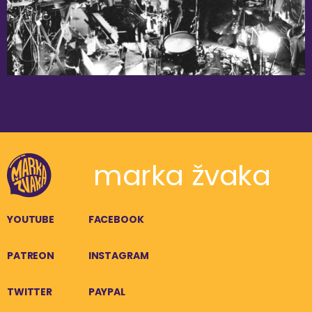
marka žvaka
YOUTUBE
FACEBOOK
PATREON
INSTAGRAM
TWITTER
PAYPAL