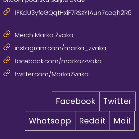
1FKdU3yfeGQqtHxiF7RSzYfAun7coqh2R6
Merch Marka Žvaka
instagram.com/marka_zvaka
facebook.com/markazzvaka
twitter.com/MarkaZvaka
Facebook
Twitter
Whatsapp
Reddit
Mail