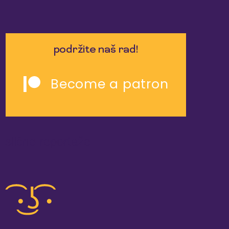
podržite naš rad!
Become a patron
slične reportaže