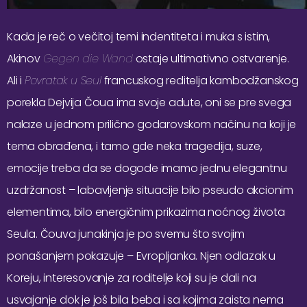
Kada je reč o večitoj temi indentiteta i muka s istim,
Akinov
Gegen die Wand
ostaje ultimativno ostvarenje.
Ali i
Povratak u Seul
francuskog reditelja kambodžanskog
porekla Dejvija Čoua ima svoje adute, oni se pre svega
nalaze u jednom prilično godarovskom načinu na koji je
tema obrađena, i tamo gde neka tragedija, suze,
emocije treba da se dogode imamo jednu elegantnu
uzdržanost – labavljenje situacije bilo pseudo akcionim
elementima, bilo energičnim prikazima noćnog života
Seula. Čouva junakinja je po svemu što svojim
ponašanjem pokazuje – Evropljanka. Njen odlazak u
Koreju, interesovanje za roditelje koji su je dali na
usvajanje dok je još bila beba i sa kojima zaista nema