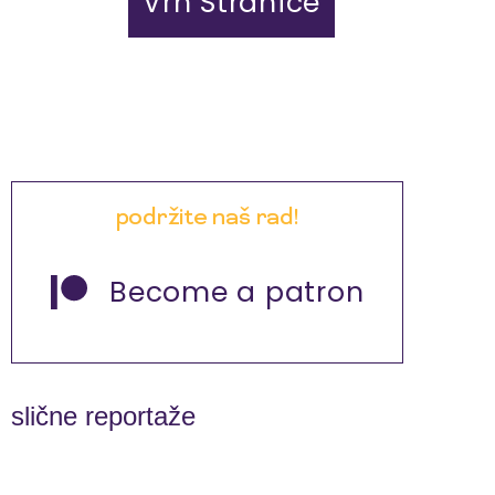
Vrh Stranice
podržite naš rad!
Become a patron
slične reportaže