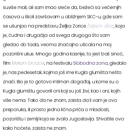
suviše mali, ali sam imao sreće da, bežeći sa večernjih
časova u školi završavam u obližnjem SKC-u, gde sam
se ušunjao na predstavu Željka Zorice
Željezni džez
, koja
je, čudna i drugačija od svega drugoga što sam
gledao do tada, veoma značajno uticala na moj
pozorišni ukus. Mnogo godina kasnije, to jest baš sinoć,
film
Mekani brodovi
, na festivalu
Slobodna zona
, gledalo
je, nas pedesetak, kojima još ime Kugla glumišta nešto
znači. Bio je to gotovo intiman događaj, u kome su o
Kugla glumištu govorili oni koji su još živi, kao i oni, kojih
više nema. Tako da ne znam, zaista da li vam je ovo
preporuka, ili prosto jedna lična priča o mladosti,
pozorištu i zemlji koja se zvala Jugoslavija. Shvatite ovo
kako hoćete, zaista ne znam.