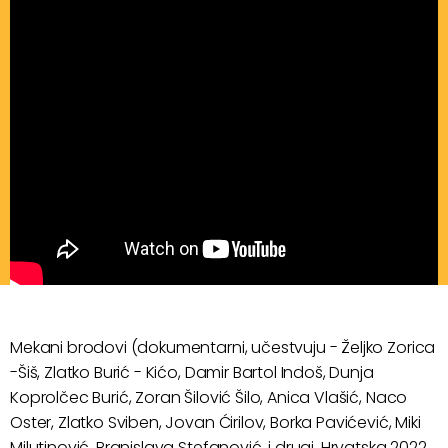
Mekani brodovi (dokumentarni, učestvuju - Željko Zorica
-Šiš, Zlatko Burić - Kićo, Damir Bartol Indoš, Dunja
Koprolčec Burić, Zoran Šilović Šilo, Anica Vlašić, Naco
Oster, Zlatko Sviben, Jovan Ćirilov, Borka Pavićević, Miki
Milutinović, Branislava Stefanović, i drugi, Hrvatska 2022,