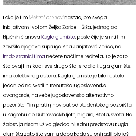
I ako je film
Mekani brodovi
nastao, pre svega
inicijativom i voljom Željka Zorice – Šiša, jednog od
ključnih članova
Kugla glumišta
, posle čije je smrti film
završila njegova supruga Ana Janjatović Zorica, na
imdb stranici filma
nećete naći ime reditelja. To je zato
što ovaj film, kao i sve drugo što je radilo Kugla glumište,
ima kolektivnog autora. Kugla glumište je bilo i ostalo
jedan od najsvetlijih trenutaka jugoslovenske
avangarde, najveće jugoslovensko alternativno
pozorište. Film prati njihov put od studentskog pozorišta
u Zagrebu do Dubrovačkih ljetnjih igara, Bitefa, sveta. Na
žalost, ja nisam uživo gledao ni jednu predstavu Kugla
glumišta zato što sam u doba kada su oni radili bio još