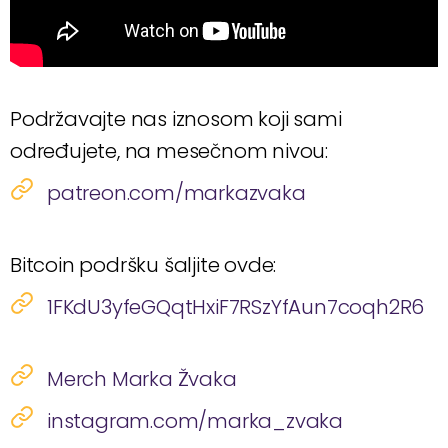
Podržavajte nas iznosom koji sami
određujete, na mesečnom nivou:
patreon.com/markazvaka
Bitcoin podršku šaljite ovde:
1FKdU3yfeGQqtHxiF7RSzYfAun7coqh2R6
Merch Marka Žvaka
instagram.com/marka_zvaka