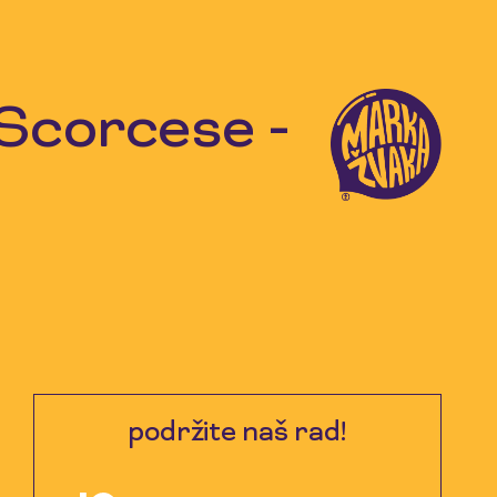
 Scorcese -
podržite naš rad!