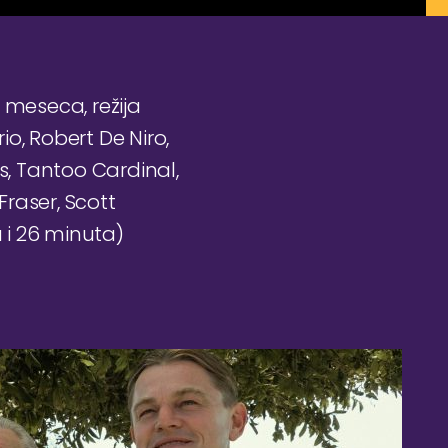
 meseca, režija
o, Robert De Niro,
s, Tantoo Cardinal,
raser, Scott
a i 26 minuta)