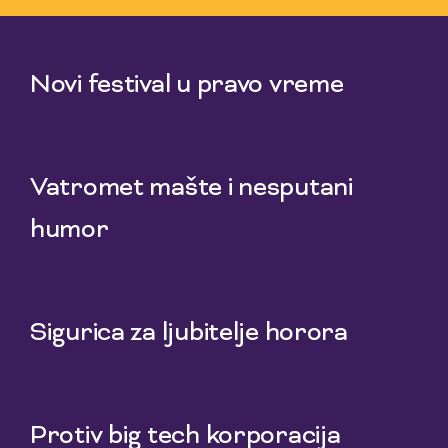
1 Aug 2026
Novi festival u pravo vreme
29 Jul 2026
Vatromet mašte i nesputani
humor
27 Jul 2026
Sigurica za ljubitelje horora
25 Jul 2026
Protiv big tech korporacija