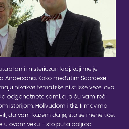
tabilan i misteriozan kraj, koji me je
sa Andersona. Kako međutim Scorcese i
emaju nikakve tematske ni stilske veze, ovo
m da odgonetnete sami, a ja ću vam reći
istorijom, Holivudom i tkz. filmovima
li, da vam kažem da je, što se mene tiče,
se u ovom veku – sto puta bolji od