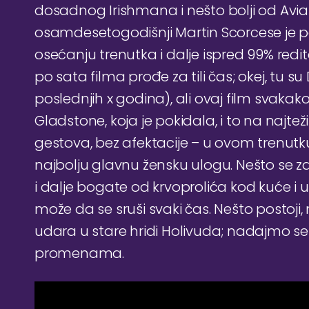
dosadnog Irishmana i nešto bolji od Aviato
osamdesetogodišnji Martin Scorcese je pok
osećanju trenutka i dalje ispred 99% redite
po sata filma prođe za tili čas; okej, tu su 
poslednjih x godina), ali ovaj film svakako
Gladstone, koja je pokidala, i to na najt
gestova, bez afektacije – u ovom trenutku
najbolju glavnu žensku ulogu. Nešto se za
i dalje bogate od krvoprolića kod kuće i u
može da se sruši svaki čas. Nešto postoji, 
udara u stare hridi Holivuda; nadajmo s
promenama.