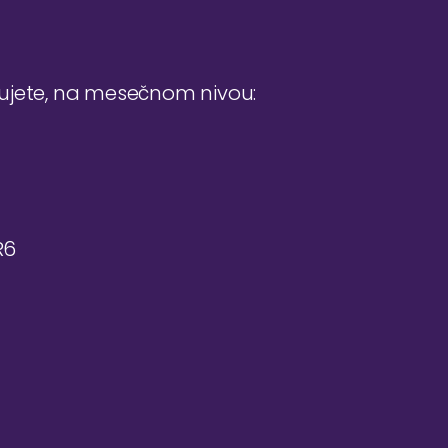
đujete, na mesečnom nivou:
R6