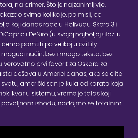
ra, na primer. Što je najzanimljivije,
azao svima koliko je, po misli, po
lja koji danas rade u Holivudu. Skoro 3 i
DiCaprio i DeNiro (u svojoj najboljoj ulozi u
 ćemo pamtiti po velikoj ulozi Lily
eži mogući način, bez mnogo teksta, bez
 verovatno prvi favorit za Oskara za
ista dešava u Americi danas; ako se elite
 svetu, američki san je kula od karata koja
neki kvar u sistemu, vreme je talas koji
e povoljnom ishodu, nadajmo se totalnim