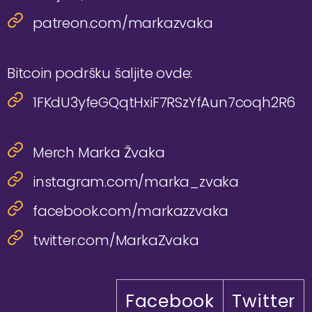
patreon.com/markazvaka
Bitcoin podršku šaljite ovde:
1FKdU3yfeGQqtHxiF7RSzYfAun7coqh2R6
Merch Marka Žvaka
instagram.com/marka_zvaka
facebook.com/markazzvaka
twitter.com/MarkaZvaka
Facebook
Twitter