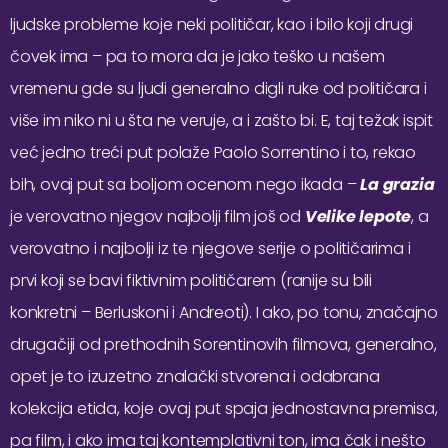
ljudske probleme koje neki političar, kao i bilo koji drugi
čovek ima – pa to mora da je jako teško u našem
vremenu gde su ljudi generalno digli ruke od političara i
više im niko ni u šta ne veruje, a i zašto bi. E, taj težak ispit
već jedno treći put polaže Paolo Sorrentino i to, rekao
bih, ovaj put sa boljom ocenom nego ikada –
La grazia
je verovatno njegov najbolji film još od
Velike lepote
, a
verovatno i najbolji iz te njegove serije o političarima i
prvi koji se bavi fiktivnim političarem (ranije su bili
konkretni – Berluskoni i Andreoti). I ako, po tonu, značajno
drugačiji od prethodnih Sorentinovih filmova, generalno,
opet je to izuzetno znalački stvorena i odabrana
kolekcija etida, koje ovaj put spaja jednostavna premisa,
pa film, i ako ima taj kontemplativni ton, ima čak i nešto