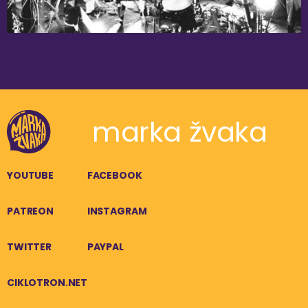
marka žvaka
YOUTUBE
FACEBOOK
PATREON
INSTAGRAM
TWITTER
PAYPAL
CIKLOTRON.NET