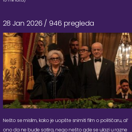
28 Jan 2026 /
946 pregleda
Nešto se mislim, kako je uopšte snimiti film o političaru, al’
ono da ne bude satira, nego nešto gde se ulazi u razne