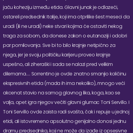
jaču koheziju između etida. Glavni junak je odlazeći,
ostareli predsednik Italije, koji ima otprilike šest meseci da
uradi (ili ne uradi) neke stvari kojima će ostaviti nekog
traga za sobom, da donese zakon o eutanaziji i odobri
par pomilovanja. Sve bi to bilo krajnje netipično za
njega, jer je svoju političku karijeru proveo krajnje
uspešno, ali ziheraški i sada se nalazi pred velikim
dilemama….. Sorrentino je ovde znatno smanjio količinu
ekspresivnih etida (mada ih ima nekoliko), mnogo veći
akcenat stavio na samog glavnog lika, koga, kao se
valja, opet igra njegov večiti glavni glumac Toni Servillo. I
Toni Servillo ovde zaista radi svašta, čak i repuje u jednoj
etidi, ali istovremeno apsolutno genijalno donosi jednu
dramu predsednika, koji ne može da izađe iz opsesivne