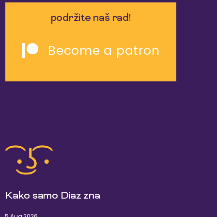
podržite naš rad!
Become a patron
slične reportaže
Kako samo Diaz zna
5 Aug 2026