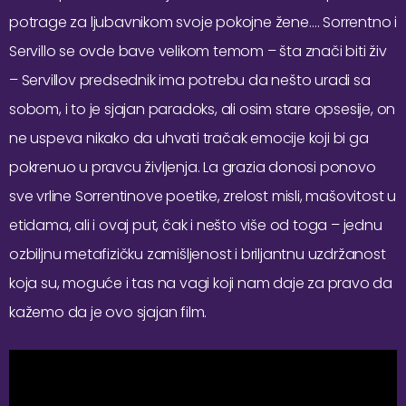
potrage za ljubavnikom svoje pokojne žene…. Sorrentno i
Servillo se ovde bave velikom temom – šta znači biti živ
– Servillov predsednik ima potrebu da nešto uradi sa
sobom, i to je sjajan paradoks, ali osim stare opsesije, on
ne uspeva nikako da uhvati tračak emocije koji bi ga
pokrenuo u pravcu življenja. La grazia donosi ponovo
sve vrline Sorrentinove poetike, zrelost misli, mašovitost u
etidama, ali i ovaj put, čak i nešto više od toga – jednu
ozbiljnu metafizičku zamišljenost i briljantnu uzdržanost
koja su, moguće i tas na vagi koji nam daje za pravo da
kažemo da je ovo sjajan film.