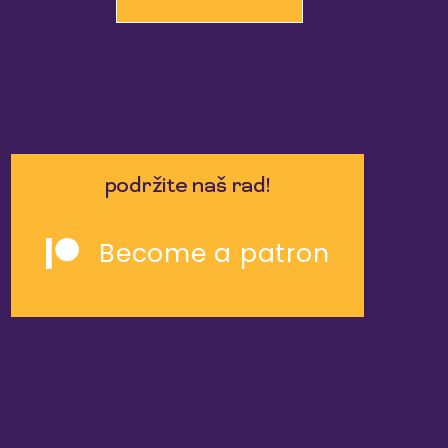
podržite naš rad!
Become a patron
slične reportaže