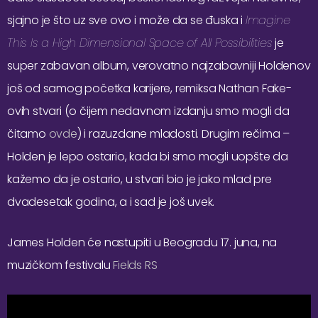
sjajno je što uz sve ovo i može da se đuska i
Imagine
This Is a High Dimensional Space of All Possibilities
je
super zabavan album, verovatno najzabavniji Holdenov
još od samog početka karijere, remiksa Nathan Fake-
ovih stvari (o čijem nedavnom izdanju smo mogli da
čitamo
ovde
) i razuzdane mladosti. Drugim rečima –
Holden je lepo ostario, kada bi smo mogli uopšte da
kažemo da je ostario, u stvari bio je jako mlad pre
dvadesetak godina, a i sad je još uvek.
James Holden će nastupiti u Beogradu 17. juna, na
muzičkom festivalu
Fields RS