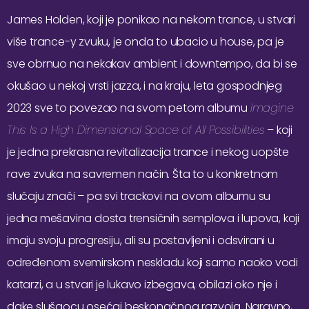
James Holden, koji je ponikao na nekom trance, u stvari
više trance-y zvuku, je onda to ubacio u house, pa je
sve obrnuo na nekakav ambient i downtempo, da bi se
okušao u nekoj vrsti jazza, i na kraju, leta gospodnjeg
2023 sve to povezao na svom petom albumu
Imagine
This Is a High Dimensional Space of All Possibilities
– koji
je jedna prekrasna revitalizacija trance i nekog uopšte
rave zvuka na savremen način. Šta to u konkretnom
slučaju znači – pa svi trackovi na ovom albumu su
jedna mešavina dosta trensičnih semplova i lupova, koji
imaju svoju progresiju, ali su postavljeni i odsvirani u
određenom svemirskom neskladu koji samo naoko vodi
katarzi, a u stvari je lukavo izbegava, obilazi oko nje i
dake slušaocu osećaj beskonačnog razvoja. Naravno,