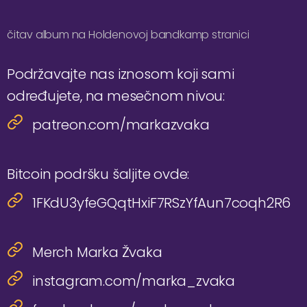
čitav album na Holdenovoj bandkamp stranici
Podržavajte nas iznosom koji sami
određujete, na mesečnom nivou:
patreon.com/markazvaka
Bitcoin podršku šaljite ovde:
1FKdU3yfeGQqtHxiF7RSzYfAun7coqh2R6
Merch Marka Žvaka
instagram.com/marka_zvaka