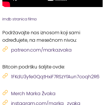
imdb stranica filma
Podržavajte nas iznosom koji sami
određujete, na mesečnom nivou:
patreon.com/markazvaka
Bitcoin podršku šaljite ovde:
1FKdU3yfeGQqtHxiF7RSzYfAun7coqh2R6
Merch Marka Žvaka
instagram.com/marka_zvaka