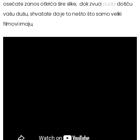
osećate zanos otkrića šire slike, dok zvuci
ouda
dotiču
vašu dušu, shvatate da je to nešto što samo veliki
filmovi imaju,