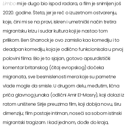
Limbo
mi je dugo bio ispod radara, a film je snimljen još
2020. godine. Šteta, jer je reč o izuzetnom ostvarenju,
koje, čini mi se na pravi, iskren i umetnički način tretira
migrantsku krizu i sudar kultura koji je nastao tom
prilikom. Ben Sharrock je ovo zamislio kao komediju i to
deadpan komediju, koja je odlično funkcionisala u prvoj
polovini filma. Bio je to sjajan, gotovo apsurdistički
komentar britanskog (čitaj evropskog) dočeka
migranata, sve besmislenosti mera koje su pametne
vlade mogle da smisle. U drugom delu, međutim, lična
priča glavnog junaka (odlični Amir El-Masry), koji dolazi iz
ratom uništene Sirije preuzima film, koji dobija novu, širu
dimenziju; film postaje intiman, noseći sa sobom istinski
migrantski tragizam. I kad jednom, dođe do kraja,