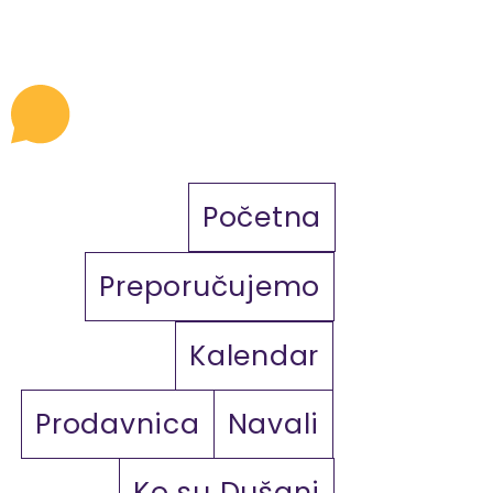
Početna
Preporučujemo
Kalendar
Prodavnica
Navali
Ko su Dušani