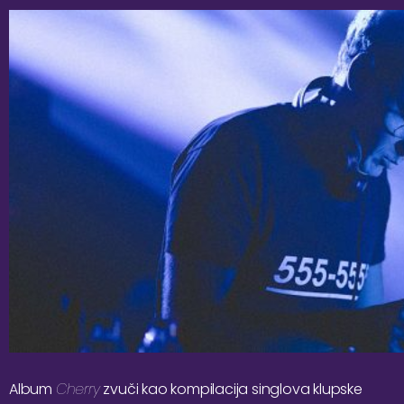
Album
Cherry
zvuči kao kompilacija singlova klupske