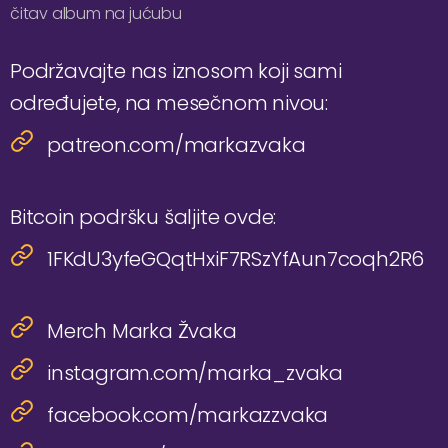
čitav album na jućubu
Podržavajte nas iznosom koji sami
određujete, na mesečnom nivou:
patreon.com/markazvaka
Bitcoin podršku šaljite ovde:
1FKdU3yfeGQqtHxiF7RSzYfAun7coqh2R6
Merch Marka Žvaka
instagram.com/marka_zvaka
facebook.com/markazzvaka