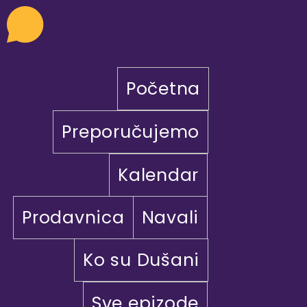
Početna
Preporučujemo
Kalendar
Prodavnica
Navali
Ko su Dušani
Sve epizode