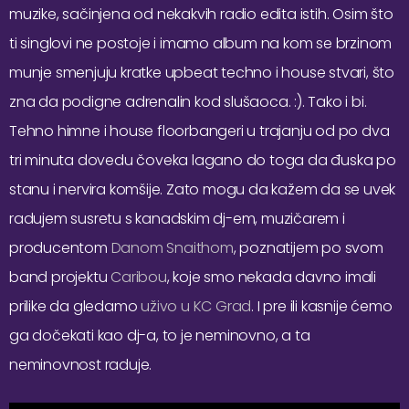
muzike, sačinjena od nekakvih radio edita istih. Osim što
ti singlovi ne postoje i imamo album na kom se brzinom
munje smenjuju kratke upbeat techno i house stvari, što
zna da podigne adrenalin kod slušaoca. :). Tako i bi.
Tehno himne i house floorbangeri u trajanju od po dva
tri minuta dovedu čoveka lagano do toga da đuska po
stanu i nervira komšije. Zato mogu da kažem da se uvek
radujem susretu s kanadskim dj-em, muzičarem i
producentom
Danom Snaithom
, poznatijem po svom
band projektu
Caribou
, koje smo nekada davno imali
prilike da gledamo
uživo u KC Grad
. I pre ili kasnije ćemo
ga dočekati kao dj-a, to je neminovno, a ta
neminovnost raduje.